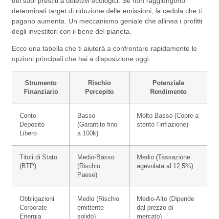
dei suoi prestiti a obiettivi ecologici. Se non raggiungono
determinati target di riduzione delle emissioni, la cedola che ti
pagano aumenta. Un meccanismo geniale che allinea i profitti
degli investitori con il bene del pianeta.
Ecco una tabella che ti aiuterà a confrontare rapidamente le
opzioni principali che hai a disposizione oggi:
Strumento
Rischio
Potenziale
Finanziario
Percepito
Rendimento
Conto
Basso
Molto Basso (Copre a
Deposito
(Garantito fino
stento l’inflazione)
Libero
a 100k)
Titoli di Stato
Medio-Basso
Medio (Tassazione
(BTP)
(Rischio
agevolata al 12,5%)
Paese)
Obbligazioni
Medio (Rischio
Medio-Alto (Dipende
Corporate
emittente
dal prezzo di
Energia
solido)
mercato)