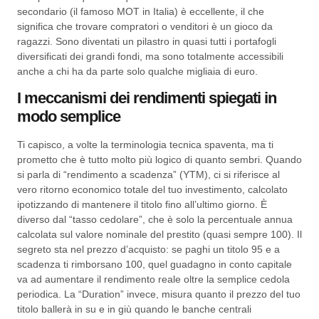
secondario (il famoso MOT in Italia) è eccellente, il che
significa che trovare compratori o venditori è un gioco da
ragazzi. Sono diventati un pilastro in quasi tutti i portafogli
diversificati dei grandi fondi, ma sono totalmente accessibili
anche a chi ha da parte solo qualche migliaia di euro.
I meccanismi dei rendimenti spiegati in
modo semplice
Ti capisco, a volte la terminologia tecnica spaventa, ma ti
prometto che è tutto molto più logico di quanto sembri. Quando
si parla di “rendimento a scadenza” (YTM), ci si riferisce al
vero ritorno economico totale del tuo investimento, calcolato
ipotizzando di mantenere il titolo fino all’ultimo giorno. È
diverso dal “tasso cedolare”, che è solo la percentuale annua
calcolata sul valore nominale del prestito (quasi sempre 100). Il
segreto sta nel prezzo d’acquisto: se paghi un titolo 95 e a
scadenza ti rimborsano 100, quel guadagno in conto capitale
va ad aumentare il rendimento reale oltre la semplice cedola
periodica. La “Duration” invece, misura quanto il prezzo del tuo
titolo ballerà in su e in giù quando le banche centrali