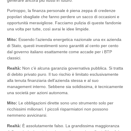
generare ancora più flussi in futuro.
Purtroppo, la finanza personale è piena zeppa di credenze
popolari sbagliate che fanno perdere un sacco di occasioni e
opportunità meravigliose. Facciamo pulizia di queste fandonie
una volta per tutte, così avrai le idee limpide.
Mito:
Essendo l’azienda energetica nazionale una ex azienda
di Stato, questi investimenti sono garantiti al cento per cento
dal governo italiano esattamente come accade per i BTP
classici.
Realtà:
Non c’è alcuna garanzia governativa pubblica. Si tratta
di debito privato puro. Il tuo rischio è limitato esclusivamente
alla tenuta finanziaria dell’azienda stessa e al suo
management interno. Sebbene sia solidissima, è tecnicamente
una società per azioni autonoma.
Mito:
Le obbligazioni dirette sono uno strumento solo per
ricchissimi milionari. I piccoli risparmiatori non possono
nemmeno avvicinarsi.
Realtà:
È assolutamente falso. La grandissima maggioranza