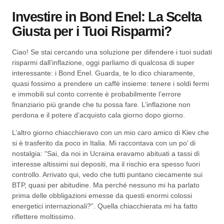
Investire in Bond Enel: La Scelta
Giusta per i Tuoi Risparmi?
Ciao! Se stai cercando una soluzione per difendere i tuoi sudati
risparmi dall’inflazione, oggi parliamo di qualcosa di super
interessante: i Bond Enel. Guarda, te lo dico chiaramente,
quasi fossimo a prendere un caffè insieme: tenere i soldi fermi
e immobili sul conto corrente è probabilmente l’errore
finanziario più grande che tu possa fare. L’inflazione non
perdona e il potere d’acquisto cala giorno dopo giorno.
L’altro giorno chiacchieravo con un mio caro amico di Kiev che
si è trasferito da poco in Italia. Mi raccontava con un po’ di
nostalgia: “Sai, da noi in Ucraina eravamo abituati a tassi di
interesse altissimi sui depositi, ma il rischio era spesso fuori
controllo. Arrivato qui, vedo che tutti puntano ciecamente sui
BTP, quasi per abitudine. Ma perché nessuno mi ha parlato
prima delle obbligazioni emesse da questi enormi colossi
energetici internazionali?”. Quella chiacchierata mi ha fatto
riflettere moltissimo.