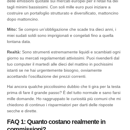
delle emissioni quotate sui mercati europei per il retail ha dei
tagli minimi bassissimi. Con soli mille euro puoi iniziare a
costruire un portafoglio strutturato e diversificato, mattoncino
dopo mattoncino.
Mito:
Se compro un’obbligazione che scade tra dieci anni, i
miei sudati soldi sono imprigionati e congelati fino a quella
lontana data.
Realtà:
Sono strumenti estremamente liquidi e scambiati ogni
giorno su mercati regolamentati attivissimi. Puoi rivenderli dal
tuo computer il martedì alle dieci del mattino in pochissimi
istanti se ne hai urgentemente bisogno, ovviamente
accettando l’oscillazione dei prezzi correnti.
Hai ancora qualche piccolissimo dubbio che ti gira per la testa
prima di fare il grande passo? È del tutto normale e sano farsi
mille domande. Ho raggruppato le curiosità più comuni che mi
chiedono di continuo i risparmiatori per darti delle risposte
secche e dirette.
FAQ 1: Quanto costano realmente in
commissioni?