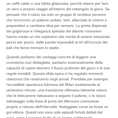
un caffè caldo o una bibita ghiacciata, perché stiamo per fare
un vero e proprio viaggio all’interno del rettangolo di gioco. Se
pensate che il calcio sia solo un gruppo di ventidue persone
che rincorrono un pallone sudato, beh, allacciate le cinture e
preparatevi a cambiare idea per sempre. La grinta disperata
dei grigiorossi e l’eleganza spietata del diavolo rossonero
hanno creato un mix esplosivo che merita di essere sviscerato
pezzo per pezzo, dalle parate impossibili ai tiri all’incrocio dei
pali che fanno tremare lo stadio.
Quando parliamo dei vantaggi concreti di leggere una
cronistoria così dettagliata, parliamo essenzialmente della
capacità di capire davvero il flusso profondo del gioco e le sue
regole invisibili. Questa sfida epica ci ha regalato momenti
clamorosi che resteranno negli annali. Prendete per esempio
l’incredibile ripartenza fulminea del Milan esattamente al
ventesimo minuto, una transizione offensiva talmente veloce
che le telecamere faticavano a seguire il pallone, o lo stoico
salvataggio sulla linea di porta del difensore cremonese
proprio a ridosso dell’intervallo, festeggiato come se fosse un
gol vittoria. Questi non sono solo episodi fortuiti dettati dal
caso, sono il succoso frutto di un lavoro settimanale