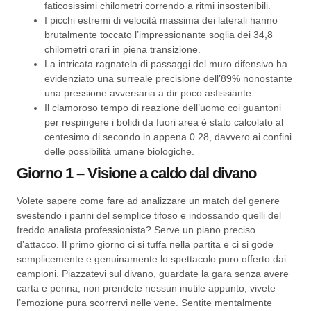
faticosissimi chilometri correndo a ritmi insostenibili.
I picchi estremi di velocità massima dei laterali hanno
brutalmente toccato l’impressionante soglia dei 34,8
chilometri orari in piena transizione.
La intricata ragnatela di passaggi del muro difensivo ha
evidenziato una surreale precisione dell’89% nonostante
una pressione avversaria a dir poco asfissiante.
Il clamoroso tempo di reazione dell’uomo coi guantoni
per respingere i bolidi da fuori area è stato calcolato al
centesimo di secondo in appena 0.28, davvero ai confini
delle possibilità umane biologiche.
Giorno 1 – Visione a caldo dal divano
Volete sapere come fare ad analizzare un match del genere
svestendo i panni del semplice tifoso e indossando quelli del
freddo analista professionista? Serve un piano preciso
d’attacco. Il primo giorno ci si tuffa nella partita e ci si gode
semplicemente e genuinamente lo spettacolo puro offerto dai
campioni. Piazzatevi sul divano, guardate la gara senza avere
carta e penna, non prendete nessun inutile appunto, vivete
l’emozione pura scorrervi nelle vene. Sentite mentalmente