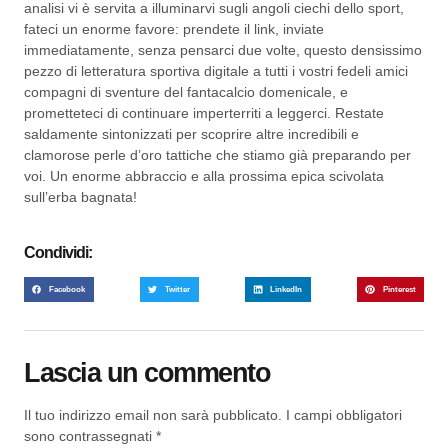
analisi vi è servita a illuminarvi sugli angoli ciechi dello sport,
fateci un enorme favore: prendete il link, inviate
immediatamente, senza pensarci due volte, questo densissimo
pezzo di letteratura sportiva digitale a tutti i vostri fedeli amici
compagni di sventure del fantacalcio domenicale, e
prometteteci di continuare imperterriti a leggerci. Restate
saldamente sintonizzati per scoprire altre incredibili e
clamorose perle d’oro tattiche che stiamo già preparando per
voi. Un enorme abbraccio e alla prossima epica scivolata
sull’erba bagnata!
Condividi:
Facebook
Twitter
LinkedIn
Pinterest
Lascia un commento
Il tuo indirizzo email non sarà pubblicato.
I campi obbligatori
sono contrassegnati
*