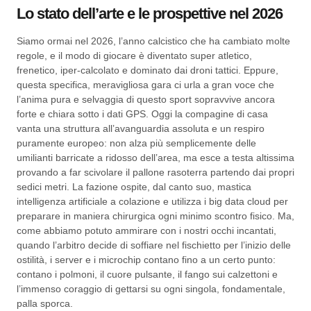
Lo stato dell’arte e le prospettive nel 2026
Siamo ormai nel 2026, l’anno calcistico che ha cambiato molte
regole, e il modo di giocare è diventato super atletico,
frenetico, iper-calcolato e dominato dai droni tattici. Eppure,
questa specifica, meravigliosa gara ci urla a gran voce che
l’anima pura e selvaggia di questo sport sopravvive ancora
forte e chiara sotto i dati GPS. Oggi la compagine di casa
vanta una struttura all’avanguardia assoluta e un respiro
puramente europeo: non alza più semplicemente delle
umilianti barricate a ridosso dell’area, ma esce a testa altissima
provando a far scivolare il pallone rasoterra partendo dai propri
sedici metri. La fazione ospite, dal canto suo, mastica
intelligenza artificiale a colazione e utilizza i big data cloud per
preparare in maniera chirurgica ogni minimo scontro fisico. Ma,
come abbiamo potuto ammirare con i nostri occhi incantati,
quando l’arbitro decide di soffiare nel fischietto per l’inizio delle
ostilità, i server e i microchip contano fino a un certo punto:
contano i polmoni, il cuore pulsante, il fango sui calzettoni e
l’immenso coraggio di gettarsi su ogni singola, fondamentale,
palla sporca.