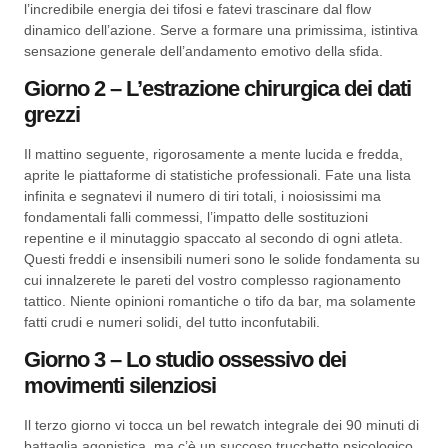
l’incredibile energia dei tifosi e fatevi trascinare dal flow
dinamico dell’azione. Serve a formare una primissima, istintiva
sensazione generale dell’andamento emotivo della sfida.
Giorno 2 – L’estrazione chirurgica dei dati
grezzi
Il mattino seguente, rigorosamente a mente lucida e fredda,
aprite le piattaforme di statistiche professionali. Fate una lista
infinita e segnatevi il numero di tiri totali, i noiosissimi ma
fondamentali falli commessi, l’impatto delle sostituzioni
repentine e il minutaggio spaccato al secondo di ogni atleta.
Questi freddi e insensibili numeri sono le solide fondamenta su
cui innalzerete le pareti del vostro complesso ragionamento
tattico. Niente opinioni romantiche o tifo da bar, ma solamente
fatti crudi e numeri solidi, del tutto inconfutabili.
Giorno 3 – Lo studio ossessivo dei
movimenti silenziosi
Il terzo giorno vi tocca un bel rewatch integrale dei 90 minuti di
battaglia agonistica, ma c’è un succoso trucchetto psicologico