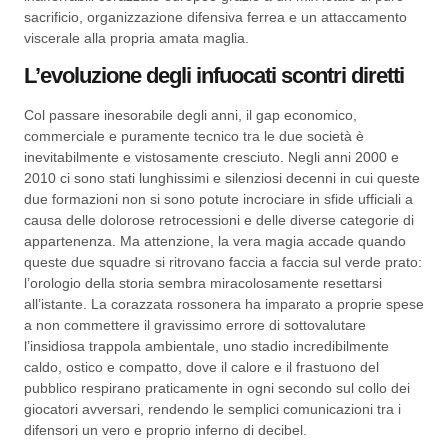
sacrificio, organizzazione difensiva ferrea e un attaccamento
viscerale alla propria amata maglia.
L’evoluzione degli infuocati scontri diretti
Col passare inesorabile degli anni, il gap economico,
commerciale e puramente tecnico tra le due società è
inevitabilmente e vistosamente cresciuto. Negli anni 2000 e
2010 ci sono stati lunghissimi e silenziosi decenni in cui queste
due formazioni non si sono potute incrociare in sfide ufficiali a
causa delle dolorose retrocessioni e delle diverse categorie di
appartenenza. Ma attenzione, la vera magia accade quando
queste due squadre si ritrovano faccia a faccia sul verde prato:
l’orologio della storia sembra miracolosamente resettarsi
all’istante. La corazzata rossonera ha imparato a proprie spese
a non commettere il gravissimo errore di sottovalutare
l’insidiosa trappola ambientale, uno stadio incredibilmente
caldo, ostico e compatto, dove il calore e il frastuono del
pubblico respirano praticamente in ogni secondo sul collo dei
giocatori avversari, rendendo le semplici comunicazioni tra i
difensori un vero e proprio inferno di decibel.