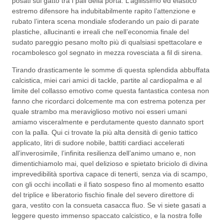
posati sul gatto tra i pali della porta. L’agilissimo ed elastico
estremo difensore ha indubitabilmente rapito l’attenzione e
rubato l’intera scena mondiale sfoderando un paio di parate
plastiche, allucinanti e irreali che nell’economia finale del
sudato pareggio pesano molto più di qualsiasi spettacolare e
rocambolesco gol segnato in mezza rovesciata a fil di sirena.
Tirando drasticamente le somme di questa splendida abbuffata
calcistica, miei cari amici di tackle, partite al cardiopalma e al
limite del collasso emotivo come questa fantastica contesa non
fanno che ricordarci dolcemente ma con estrema potenza per
quale strambo ma meraviglioso motivo noi esseri umani
amiamo visceralmente e perdutamente questo dannato sport
con la palla. Qui ci trovate la più alta densità di genio tattico
applicato, litri di sudore nobile, battiti cardiaci accelerati
all’inverosimile, l’infinita resilienza dell’animo umano e, non
dimentichiamolo mai, quel delizioso e spietato briciolo di divina
imprevedibilità sportiva capace di tenerti, senza via di scampo,
con gli occhi incollati e il fiato sospeso fino al momento esatto
del triplice e liberatorio fischio finale del severo direttore di
gara, vestito con la consueta casacca fluo. Se vi siete gasati a
leggere questo immenso spaccato calcistico, e la nostra folle