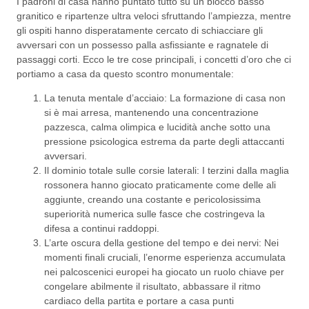
I padroni di casa hanno puntato tutto su un blocco basso
granitico e ripartenze ultra veloci sfruttando l’ampiezza, mentre
gli ospiti hanno disperatamente cercato di schiacciare gli
avversari con un possesso palla asfissiante e ragnatele di
passaggi corti. Ecco le tre cose principali, i concetti d’oro che ci
portiamo a casa da questo scontro monumentale:
La tenuta mentale d’acciaio: La formazione di casa non
si è mai arresa, mantenendo una concentrazione
pazzesca, calma olimpica e lucidità anche sotto una
pressione psicologica estrema da parte degli attaccanti
avversari.
Il dominio totale sulle corsie laterali: I terzini dalla maglia
rossonera hanno giocato praticamente come delle ali
aggiunte, creando una costante e pericolosissima
superiorità numerica sulle fasce che costringeva la
difesa a continui raddoppi.
L’arte oscura della gestione del tempo e dei nervi: Nei
momenti finali cruciali, l’enorme esperienza accumulata
nei palcoscenici europei ha giocato un ruolo chiave per
congelare abilmente il risultato, abbassare il ritmo
cardiaco della partita e portare a casa punti