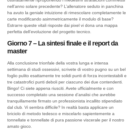
ostinatamente riproponendo i medesimi strafalcioni commessi
nell’anno solare precedente? L’allenatore seduto in panchina
ha avuto la geniale intuizione di rimescolare completamente le
carte modificando asimmetricamente il modulo di base?
Estrarre queste vitali risposte dai pixel vi dona una mappa
perfetta dell’evoluzione del progetto tecnico.
Giorno 7 – La sintesi finale e il report da
master
Alla conclusione trionfale della vostra lunga e intensa
settimana di studi ossessivi, scrivete di vostro pugno su un bel
foglio pulito esattamente tre solidi punti di forza incontestabili e
tre catastrofici punti deboli per ciascuno dei due contendenti.
Bingo! Ci siete appena riusciti. Avete ufficialmente e con
successo completato una sessione d’analisi che avrebbe
tranquillamente firmato un professionista incallito stipendiato
dal club. Vi sembra difficile? In realtà basta applicare un
briciolo di metodo tedesco e miscelarlo sapientemente a
tonnellate e tonnellate di pura passione viscerale per il nostro
amato gioco.