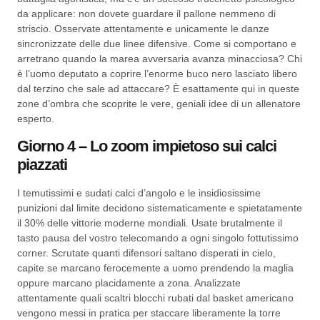
da applicare: non dovete guardare il pallone nemmeno di
striscio. Osservate attentamente e unicamente le danze
sincronizzate delle due linee difensive. Come si comportano e
arretrano quando la marea avversaria avanza minacciosa? Chi
è l’uomo deputato a coprire l’enorme buco nero lasciato libero
dal terzino che sale ad attaccare? È esattamente qui in queste
zone d’ombra che scoprite le vere, geniali idee di un allenatore
esperto.
Giorno 4 – Lo zoom impietoso sui calci
piazzati
I temutissimi e sudati calci d’angolo e le insidiosissime
punizioni dal limite decidono sistematicamente e spietatamente
il 30% delle vittorie moderne mondiali. Usate brutalmente il
tasto pausa del vostro telecomando a ogni singolo fottutissimo
corner. Scrutate quanti difensori saltano disperati in cielo,
capite se marcano ferocemente a uomo prendendo la maglia
oppure marcano placidamente a zona. Analizzate
attentamente quali scaltri blocchi rubati dal basket americano
vengono messi in pratica per staccare liberamente la torre