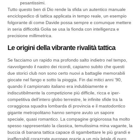
pesantissimi.
Tutto questo ben di Dio rende la sfida un autentico manuale
enciclopedico di tattica applicata in tempo reale, un esempio
folgorante di come Davide possa sempre e comunque mettere
in seria difficoltà Golia se usa la fionda con intelligenza e
precisione millimetrica.
Le origini della vibrante rivalità tattica
Se facciamo un rapido ma profondo salto indietro nel tempo,
riavvolgendo il nastro dei ricordi, capiamo subito che questi
due storici club non sono certo nuovi a battaglie memorabili
giocate nel fango e sotto la pioggia. Fin dai mitici anni ’90,
quando il campionato italiano era indubbiamente e
indiscutibilmente la competizione più difficile, ricca e iper-
competitiva dell’intero globo terrestre, le infinite sfide tra la
coraggiosa squadra lombarda di provincia e il mastodontico
gigante metropolitano hanno sempre avuto un sapore
speciale, quasi romantico. La compagine grigiorossa ha molto
spesso rappresentato la classica, temutissima mina vagante, la
buccia di banana tattica capace di sgambettare le più grandi e
inafferrabili corazzate europee grazie a un mix letale di puro