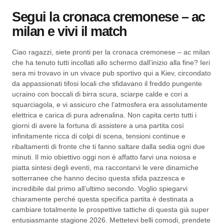
Segui la cronaca cremonese – ac
milan e vivi il match
Ciao ragazzi, siete pronti per la cronaca cremonese – ac milan
che ha tenuto tutti incollati allo schermo dall’inizio alla fine? Ieri
sera mi trovavo in un vivace pub sportivo qui a Kiev, circondato
da appassionati tifosi locali che sfidavano il freddo pungente
ucraino con boccali di birra scura, sciarpe calde e cori a
squarciagola, e vi assicuro che l’atmosfera era assolutamente
elettrica e carica di pura adrenalina. Non capita certo tutti i
giorni di avere la fortuna di assistere a una partita così
infinitamente ricca di colpi di scena, tensioni continue e
ribaltamenti di fronte che ti fanno saltare dalla sedia ogni due
minuti. Il mio obiettivo oggi non è affatto farvi una noiosa e
piatta sintesi degli eventi, ma raccontarvi le vere dinamiche
sotterranee che hanno deciso questa sfida pazzesca e
incredibile dal primo all’ultimo secondo. Voglio spiegarvi
chiaramente perché questa specifica partita è destinata a
cambiare totalmente le prospettive tattiche di questa già super
entusiasmante stagione 2026. Mettetevi belli comodi, prendete