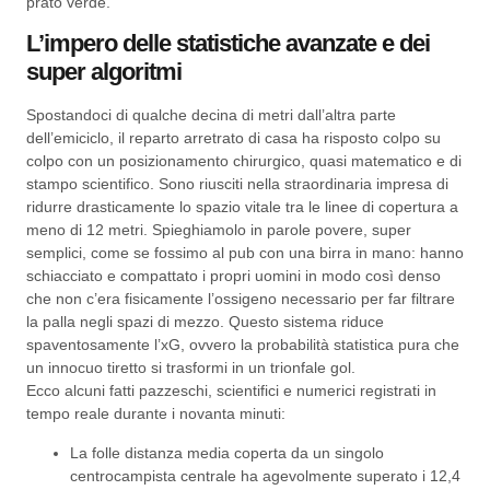
prato verde.
L’impero delle statistiche avanzate e dei
super algoritmi
Spostandoci di qualche decina di metri dall’altra parte
dell’emiciclo, il reparto arretrato di casa ha risposto colpo su
colpo con un posizionamento chirurgico, quasi matematico e di
stampo scientifico. Sono riusciti nella straordinaria impresa di
ridurre drasticamente lo spazio vitale tra le linee di copertura a
meno di 12 metri. Spieghiamolo in parole povere, super
semplici, come se fossimo al pub con una birra in mano: hanno
schiacciato e compattato i propri uomini in modo così denso
che non c’era fisicamente l’ossigeno necessario per far filtrare
la palla negli spazi di mezzo. Questo sistema riduce
spaventosamente l’xG, ovvero la probabilità statistica pura che
un innocuo tiretto si trasformi in un trionfale gol.
Ecco alcuni fatti pazzeschi, scientifici e numerici registrati in
tempo reale durante i novanta minuti:
La folle distanza media coperta da un singolo
centrocampista centrale ha agevolmente superato i 12,4