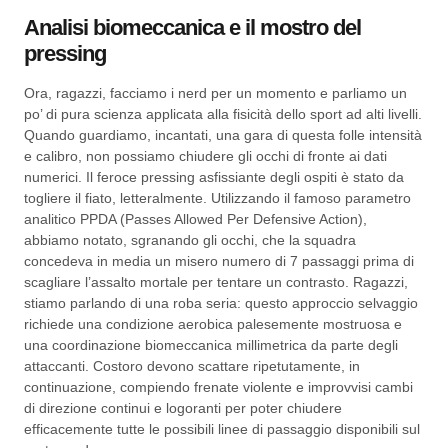
Analisi biomeccanica e il mostro del
pressing
Ora, ragazzi, facciamo i nerd per un momento e parliamo un
po’ di pura scienza applicata alla fisicità dello sport ad alti livelli.
Quando guardiamo, incantati, una gara di questa folle intensità
e calibro, non possiamo chiudere gli occhi di fronte ai dati
numerici. Il feroce pressing asfissiante degli ospiti è stato da
togliere il fiato, letteralmente. Utilizzando il famoso parametro
analitico PPDA (Passes Allowed Per Defensive Action),
abbiamo notato, sgranando gli occhi, che la squadra
concedeva in media un misero numero di 7 passaggi prima di
scagliare l’assalto mortale per tentare un contrasto. Ragazzi,
stiamo parlando di una roba seria: questo approccio selvaggio
richiede una condizione aerobica palesemente mostruosa e
una coordinazione biomeccanica millimetrica da parte degli
attaccanti. Costoro devono scattare ripetutamente, in
continuazione, compiendo frenate violente e improvvisi cambi
di direzione continui e logoranti per poter chiudere
efficacemente tutte le possibili linee di passaggio disponibili sul