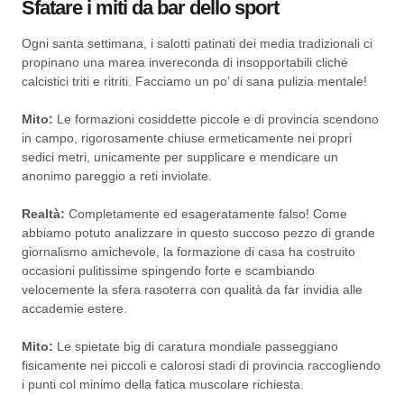
Sfatare i miti da bar dello sport
Ogni santa settimana, i salotti patinati dei media tradizionali ci
propinano una marea invereconda di insopportabili cliché
calcistici triti e ritriti. Facciamo un po’ di sana pulizia mentale!
Mito:
Le formazioni cosiddette piccole e di provincia scendono
in campo, rigorosamente chiuse ermeticamente nei propri
sedici metri, unicamente per supplicare e mendicare un
anonimo pareggio a reti inviolate.
Realtà:
Completamente ed esageratamente falso! Come
abbiamo potuto analizzare in questo succoso pezzo di grande
giornalismo amichevole, la formazione di casa ha costruito
occasioni pulitissime spingendo forte e scambiando
velocemente la sfera rasoterra con qualità da far invidia alle
accademie estere.
Mito:
Le spietate big di caratura mondiale passeggiano
fisicamente nei piccoli e calorosi stadi di provincia raccogliendo
i punti col minimo della fatica muscolare richiesta.