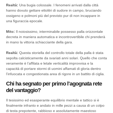
Realtà:
Una bugia colossale. I fenomeni arrivati dalla città
hanno dovuto gettare ettolitri di sudore in campo, bruciando
ossigeno e polmoni più del previsto pur di non incappare in
una figuraccia epocale.
Mito:
Il noiosissimo, interminabile possesso palla orizzontale
decreta in maniera automatica e incontrovertibile chi prenderà
in mano la vittoria schiacciante della gara.
Realtà:
Questa storiella del controllo totale della palla è stata
sepolta calcisticamente da svariati anni solari. Quello che conta
veramente è l’affilata e letale verticalità improvvisa e la
capacità di portare stormi di uomini affamati di gloria dentro
l’infuocata e congestionata area di rigore in un battito di ciglia.
Chi ha segnato per primo l’agognata rete
del vantaggio?
Il tesissimo ed esasperante equilibrio mentale e tattico si è
finalmente infranto e andato in mille pezzi a causa di un colpo
di testa prepotente, rabbioso e assolutamente maestoso