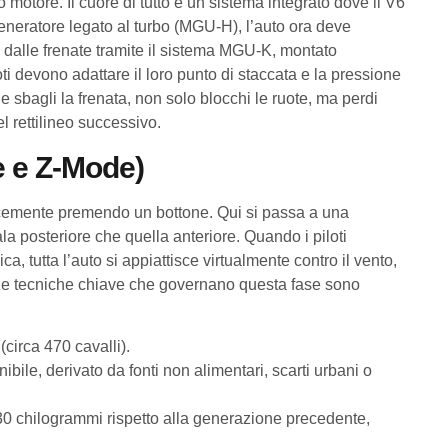
otore. Il cuore di tutto è un sistema integrato dove il V6
 generatore legato al turbo (MGU-H), l’auto ora deve
dalle frenate tramite il sistema MGU-K, montato
oti devono adattare il loro punto di staccata e la pressione
 sbagli la frenata, non solo blocchi le ruote, ma perdi
el rettilineo successivo.
e e Z-Mode)
icemente premendo un bottone. Qui si passa a una
a posteriore che quella anteriore. Quando i piloti
 tutta l’auto si appiattisce virtualmente contro il vento,
enze tecniche chiave che governano questa fase sono
circa 470 cavalli).
bile, derivato da fonti non alimentari, scarti urbani o
30 chilogrammi rispetto alla generazione precedente,