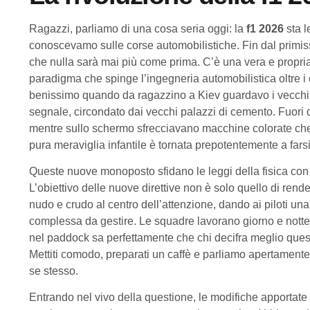
Ragazzi, parliamo di una cosa seria oggi: la
f1 2026
sta l
conoscevamo sulle corse automobilistiche. Fin dal primissi
che nulla sarà mai più come prima. C’è una vera e propria
paradigma che spinge l’ingegneria automobilistica oltre i
benissimo quando da ragazzino a Kiev guardavo i vecchi G
segnale, circondato dai vecchi palazzi di cemento. Fuori d
mentre sullo schermo sfrecciavano macchine colorate ch
pura meraviglia infantile è tornata prepotentemente a farsi
Queste nuove monoposto sfidano le leggi della fisica con 
L’obiettivo delle nuove direttive non è solo quello di rende
nudo e crudo al centro dell’attenzione, dando ai piloti u
complessa da gestire. Le squadre lavorano giorno e notte,
nel paddock sa perfettamente che chi decifra meglio ques
Mettiti comodo, preparati un caffè e parliamo apertamente
se stesso.
Entrando nel vivo della questione, le modifiche apportate 