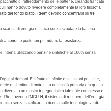
pacchetto di raffreddamento delle batterie, creando fiancate
Bull hanno dovuto rivedere completamente la loro filosofia
to dal fondo piatto. I team devono concentrarsi su tre
a scarica di energia elettrica senza svuotare la batteria
 ali anteriori e posteriori per ridurre la resistenza
e interna utilizzando benzine sintetiche al 100% senza
ggi al domani. È il frutto di infinite discussioni politiche,
rie e i fornitori di motori. La necessità primaria era quella
 era diventato un mostro ingegneristico talmente complesso e
us. Rimuovendo l’MGU-H, il sistema di recupero dell’energia
onomica senza sacrificare la ricerca sulle tecnologie verdi.