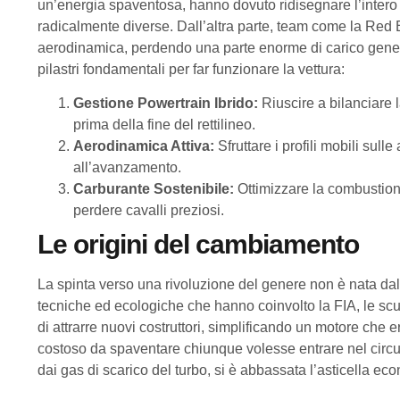
un’energia spaventosa, hanno dovuto ridisegnare l’intero 
radicalmente diverse. Dall’altra parte, team come la Red 
aerodinamica, perdendo una parte enorme di carico genera
pilastri fondamentali per far funzionare la vettura:
Gestione Powertrain Ibrido:
Riuscire a bilanciare l
prima della fine del rettilineo.
Aerodinamica Attiva:
Sfruttare i profili mobili sulle
all’avanzamento.
Carburante Sostenibile:
Ottimizzare la combustion
perdere cavalli preziosi.
Le origini del cambiamento
La spinta verso una rivoluzione del genere non è nata dall’o
tecniche ed ecologiche che hanno coinvolto la FIA, le scude
di attrarre nuovi costruttori, simplificando un motore che
costoso da spaventare chiunque volesse entrare nel circ
dai gas di scarico del turbo, si è abbassata l’asticella ec