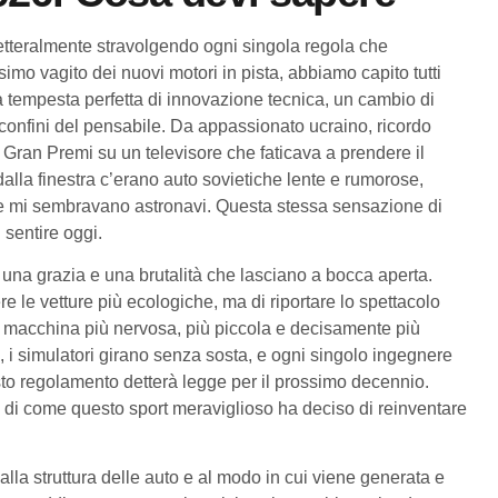
etteralmente stravolgendo ogni singola regola che
mo vagito dei nuovi motori in pista, abbiamo capito tutti
 tempesta perfetta di innovazione tecnica, un cambio di
 confini del pensabile. Da appassionato ucraino, ricordo
ran Premi su un televisore che faticava a prendere il
alla finestra c’erano auto sovietiche lente e rumorose,
e mi sembravano astronavi. Questa stessa sensazione di
 sentire oggi.
una grazia e una brutalità che lasciano a bocca aperta.
re le vetture più ecologiche, ma di riportare lo spettacolo
na macchina più nervosa, più piccola e decisamente più
 i simulatori girano senza sosta, e ogni singolo ingegnere
to regolamento detterà legge per il prossimo decennio.
 di come questo sport meraviglioso ha deciso di reinventare
alla struttura delle auto e al modo in cui viene generata e