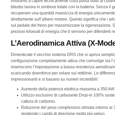
Andiamo a capire tecnicamente cosa pulsa sotto al cofano m
biturbo lavora in simbiosi totale con la batteria. Senza il
recuperare una quantità massiccia di energia unicamente 
direttamente sull’albero motore. Questo significa che i pil
sul pedale del freno per massimizzare la rigenerazione. Se
preziosi kilowatt di energia che ti servono per difenderti n
L’Aerodinamica Attiva (X-Mod
Dimenticate il vecchio sistema DRS che si apriva sempl
configurazione completamente attiva che coinvolge sia l’al
inseriscono l’impostazione a bassa resistenza aerodinamica,
scaricando downforce per volare sui rettilinei. Le differ
impressionanti e si basano su numeri incredibili:
Aumento della potenza elettrica massima a 350 kW (
Utilizzo esclusivo di carburante Drop-in 100% sosteni
cattura di carbonio.
Riduzione del peso complessivo stimata intorno ai 
rendendo i cambi di direzione molto più veloci.