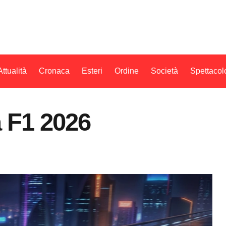
Attualità
Cronaca
Esteri
Ordine
Società
Spettacol
 F1 2026