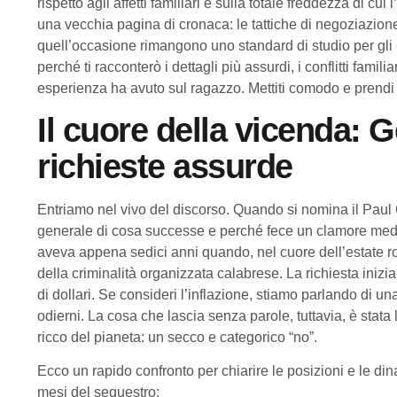
rispetto agli affetti familiari e sulla totale freddezza di 
una vecchia pagina di cronaca: le tattiche di negoziazione, il
quell’occasione rimangono uno standard di studio per gli es
perché ti racconterò i dettagli più assurdi, i conflitti famil
esperienza ha avuto sul ragazzo. Mettiti comodo e prendi
Il cuore della vicenda: G
richieste assurde
Entriamo nel vivo del discorso. Quando si nomina il Paul
generale di cosa successe e perché fece un clamore media
aveva appena sedici anni quando, nel cuore dell’estate 
della criminalità organizzata calabrese. La richiesta inizi
di dollari. Se consideri l’inflazione, stiamo parlando di
odierni. La cosa che lascia senza parole, tuttavia, è stat
ricco del pianeta: un secco e categorico “no”.
Ecco un rapido confronto per chiarire le posizioni e le dina
mesi del sequestro: