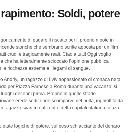
 rapimento: Soldi, potere
goricamente di pagare il riscatto per il proprio nipote in
vicende storiche che sembrano scritte apposta per un film
 crudi e tragicamente reali. Ciao a tutti! Oggi voglio
le che ha letteralmente scioccato l’opinione pubblica
 la ricchezza estrema e i legami di sangue.
o Andriy, un ragazzo di Lviv appassionato di cronaca nera
iando per Piazza Farnese a Roma durante una vacanza, si
i luoghi decenni prima. Proprio in quelle strade
l giovane erede sedicenne scomparve nel nulla, inghiottito da
n ragazzo svanire dal centro della capitale italiana senza
pietate logiche di potere, sul peso schiacciante del denaro