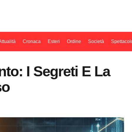
Attualità
Cronaca
Esteri
Ordine
Società
Spettacol
to: I Segreti E La
so