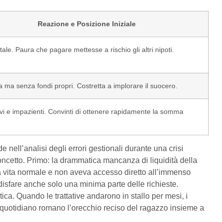
Reazione e Posizione Iniziale
otale. Paura che pagare mettesse a rischio gli altri nipoti.
a ma senza fondi propri. Costretta a implorare il suocero.
vi e impazienti. Convinti di ottenere rapidamente la somma
 nell’analisi degli errori gestionali durante una crisi
concetto. Primo: la drammatica mancanza di liquidità della
a vita normale e non aveva accesso diretto all’immenso
disfare anche solo una minima parte delle richieste.
ica. Quando le trattative andarono in stallo per mesi, i
 quotidiano romano l’orecchio reciso del ragazzo insieme a