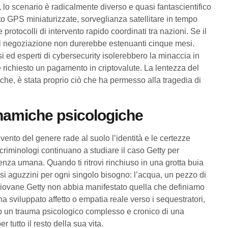
o scenario è radicalmente diverso e quasi fantascientifico
o GPS miniaturizzate, sorveglianza satellitare in tempo
 protocolli di intervento rapido coordinati tra nazioni. Se il
 di negoziazione non durerebbe estenuanti cinque mesi.
i ed esperti di cybersecurity isolerebbero la minaccia in
e richiesto un pagamento in criptovalute. La lentezza del
che, è stata proprio ciò che ha permesso alla tragedia di
inamiche psicologiche
ento del genere rade al suolo l’identità e le certezze
i criminologi continuano a studiare il caso Getty per
nza umana. Quando ti ritrovi rinchiuso in una grotta buia
ssi aguzzini per ogni singolo bisogno: l’acqua, un pezzo di
 giovane Getty non abbia manifestato quella che definiamo
sviluppato affetto o empatia reale verso i sequestratori,
ato un trauma psicologico complesso e cronico di una
tutto il resto della sua vita.