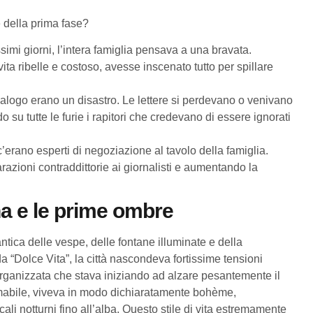
ne della prima fase?
simi giorni, l’intera famiglia pensava a una bravata.
vita ribelle e costoso, avesse inscenato tutto per spillare
dialogo erano un disastro. Le lettere si perdevano o venivano
o su tutte le furie i rapitori che credevano di essere ignorati
erano esperti di negoziazione al tavolo della famiglia.
azioni contraddittorie ai giornalisti e aumentando la
na e le prime ombre
tica delle vespe, delle fontane illuminate e della
a “Dolce Vita”, la città nascondeva fortissime tensioni
 organizzata che stava iniziando ad alzare pesantemente il
domabile, viveva in modo dichiaratamente bohème,
ocali notturni fino all’alba. Questo stile di vita estremamente