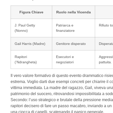
Figura Chiave
Ruolo nella Vicenda
J. Paul Getty
Patriarca e
Rifiuto t
(Nonno)
finanziatore
Gail Harris (Madre)
Genitore disperato
Disperat
Rapitori
Esecutori e
Aggressi
(‘Ndrangheta)
negoziatori
pattuita.
Il vero valore formativo di questo evento drammatico risiede
estrema. Voglio darti due esempi concreti per chiarire il 
vittima immediata. La madre del ragazzo, Gail, viveva un
patrimonio del suocero, ritrovandosi impossibilitata a sod
Secondo: l’uso strategico e brutale della pressione mediat
rapitori decisero di fare un passo macabro, inviando a un
una ciocca di capelli, scatenando il panico generale.