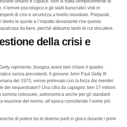
cui l’essere umano è capace. Non si tratta semplicemente di
 terrore psicologico e gli stalli burocratici visti in
perti di crisi e sicurezza a livello mondiale. Preparati,
iari dietro le quinte e l’impatto devastante che questa
 qualcosa da bere, perché abbiamo tanto di cui discutere.
estione della crisi e
 Getty rapimento, bisogna avere ben chiaro il quadro
tico senza precedenti. Il giovane John Paul Getty III
romana del 1973, venne prelevato con la forza dai membri
ale dei sequestratori? Una cifra da capogiro: ben 17 milioni
 una somma colossale, astronomica anche per gli standard
a la reazione del nonno, all’epoca considerato l’uomo più
miche di potere tra le diverse parti in gioco durante i primi