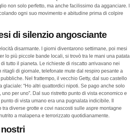
lio non solo perfetto, ma anche facilissimo da agganciare. I
lcolando ogni suo movimento e abitudine prima di colpire
Mesi di silenzio angosciante
locità disarmante. I giorni diventarono settimane, poi mesi
r lo più piccole bande locali, si trovò tra le mani una patata
 di tutto il pianeta. Le richieste di riscatto arrivavano nei
n ritagli di giornale, telefonate mute dal respiro pesante a
pubbliche. Nel frattempo, il vecchio Getty, dal suo castello
a glaciale: “Ho altri quattordici nipoti. Se pago anche solo
, uno per uno”. Dal suo ristretto punto di vista economico e
punto di vista umano era una pugnalata indicibile. Il
o tra diverse grotte e covi nascosti sulle aspre montagne
 nutrito a malapena e terrorizzato quotidianamente.
 nostri