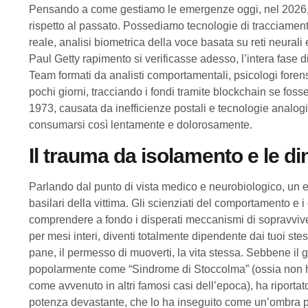
Pensando a come gestiamo le emergenze oggi, nel 2026, l
rispetto al passato. Possediamo tecnologie di tracciament
reale, analisi biometrica della voce basata su reti neurali e
Paul Getty rapimento si verificasse adesso, l’intera fase
Team formati da analisti comportamentali, psicologi forens
pochi giorni, tracciando i fondi tramite blockchain se foss
1973, causata da inefficienze postali e tecnologie analogi
consumarsi così lentamente e dolorosamente.
Il trauma da isolamento e le d
Parlando dal punto di vista medico e neurobiologico, un ev
basilari della vittima. Gli scienziati del comportamento e 
comprendere a fondo i disperati meccanismi di sopravvive
per mesi interi, diventi totalmente dipendente dai tuoi ste
pane, il permesso di muoverti, la vita stessa. Sebbene il
popolarmente come “Sindrome di Stoccolma” (ossia non ha 
come avvenuto in altri famosi casi dell’epoca), ha riport
potenza devastante, che lo ha inseguito come un’ombra per 