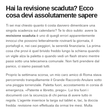
Hai la revisione scaduta? Ecco
cosa devi assolutamente sapere
Ti sei mai chiesto quanto ti costa davvero dimenticare una
singola scadenza sul calendario? Te lo dico subito: avere la
revisione scaduta
è uno di quegli errori apparentemente
innocui che possono letteralmente rovinarti la giornata, il
portafogli e, nei casi peggiori, la serenità finanziaria. La prima
cosa che provi è quel brivido freddo lungo la schiena quando
un vigile alza la paletta o quando vedi un flash strano mentre
passi sotto una telecamera comunale. Non farti prendere dal
panico, ci siamo passati tutti.
Proprio la settimana scorsa, un mio caro amico di Roma stava
percorrendo tranquillamente il Grande Raccordo Anulare sotto
una pioggia torrenziale. Paletta fuori, accostamento in corsia di
emergenza. «Patente e libretto, prego». Lui tira fuori i
documenti con la sicurezza di chi pensa di avere tutto in
regola. L’agente inserisce la targa sul tablet e, tac, la doccia
fredda: revisione non effettuata da ormai tre mesi. Multa