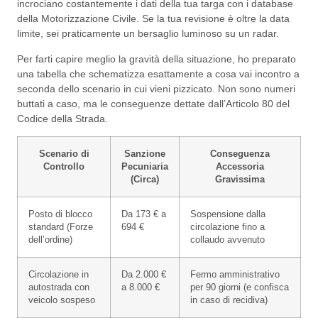
incrociano costantemente i dati della tua targa con i database
della Motorizzazione Civile. Se la tua revisione è oltre la data
limite, sei praticamente un bersaglio luminoso su un radar.
Per farti capire meglio la gravità della situazione, ho preparato
una tabella che schematizza esattamente a cosa vai incontro a
seconda dello scenario in cui vieni pizzicato. Non sono numeri
buttati a caso, ma le conseguenze dettate dall’Articolo 80 del
Codice della Strada.
Scenario di
Sanzione
Conseguenza
Controllo
Pecuniaria
Accessoria
(Circa)
Gravissima
Posto di blocco
Da 173 € a
Sospensione dalla
standard (Forze
694 €
circolazione fino a
dell’ordine)
collaudo avvenuto
Circolazione in
Da 2.000 €
Fermo amministrativo
autostrada con
a 8.000 €
per 90 giorni (e confisca
veicolo sospeso
in caso di recidiva)