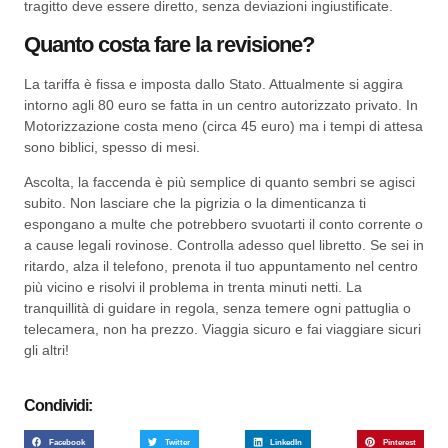
tragitto deve essere diretto, senza deviazioni ingiustificate.
Quanto costa fare la revisione?
La tariffa è fissa e imposta dallo Stato. Attualmente si aggira
intorno agli 80 euro se fatta in un centro autorizzato privato. In
Motorizzazione costa meno (circa 45 euro) ma i tempi di attesa
sono biblici, spesso di mesi.
Ascolta, la faccenda è più semplice di quanto sembri se agisci
subito. Non lasciare che la pigrizia o la dimenticanza ti
espongano a multe che potrebbero svuotarti il conto corrente o
a cause legali rovinose. Controlla adesso quel libretto. Se sei in
ritardo, alza il telefono, prenota il tuo appuntamento nel centro
più vicino e risolvi il problema in trenta minuti netti. La
tranquillità di guidare in regola, senza temere ogni pattuglia o
telecamera, non ha prezzo. Viaggia sicuro e fai viaggiare sicuri
gli altri!
Condividi:
Facebook
Twitter
LinkedIn
Pinterest