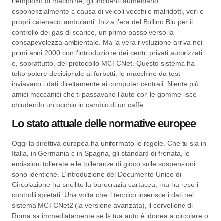
riempiono di macchine, gli incidenti aumentano
esponenzialmente a causa di veicoli vecchi e malridotti, veri e
propri catenacci ambulanti. Inizia l’era del Bollino Blu per il
controllo dei gas di scarico, un primo passo verso la
consapevolezza ambientale. Ma la vera rivoluzione arriva nei
primi anni 2000 con l’introduzione dei centri privati autorizzati
e, soprattutto, del protocollo MCTCNet. Questo sistema ha
tolto potere decisionale ai furbetti: le macchine da test
inviavano i dati direttamente ai computer centrali. Niente più
amici meccanici che ti passavano l’auto con le gomme lisce
chiudendo un occhio in cambio di un caffè.
Lo stato attuale delle normative europee
Oggi la direttiva europea ha uniformato le regole. Che tu sia in
Italia, in Germania o in Spagna, gli standard di frenata, le
emissioni tollerate e le tolleranze di gioco sulle sospensioni
sono identiche. L’introduzione del Documento Unico di
Circolazione ha snellito la burocrazia cartacea, ma ha reso i
controlli spietati. Una volta che il tecnico inserisce i dati nel
sistema MCTCNet2 (la versione avanzata), il cervellone di
Roma sa immediatamente se la tua auto è idonea a circolare o