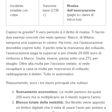
Incidente
Sanzione
Rivalsa
stradale con
base (173€
dell’assicurazione
colpa
+)
(paghi tu i danni di
tasca tua)
Capisci la gravità? Il vero pericolo è il diritto di rivalsa. Ti faccio
due esempi concreti che vedo spesso: Marco, di Milano,
tampona una supercar in centro. Ha torto, ma l’assicurazione
dovrebbe coprire tutto. Il perito nota la mancanza del collaudo,
l’assicurazione paga la supercar e poi chiede 20.000 euro di
rimborso a Marco. Giulia, invece, passa sotto una ZTL per
sbaglio. Oltre alla multa per l’accesso vietato, si vede
recapitare a casa la multa per mancanza di collaudo,
raddoppiando il debito. Tutto in automatico.
Riassumendo, ecco i tre danni principali che subisci:
Svenamento economico:
Le multe partono da quasi
200 euro ma si moltiplicano se il ritardo supera l’anno.
Blocco totale della mobilità:
Sul libretto viene apposto
un timbro digitale che ti vieta di usare l’auto per andare a