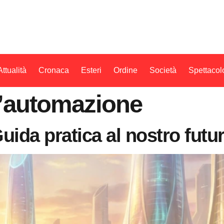
Attualità
Cronaca
Esteri
Ordine
Società
Spettacol
l’automazione
ida pratica al nostro futu