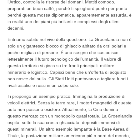
l’Artico, controlla le risorse del domani. Mettiti comodo,
preparati un buon caffè, perché ti spiegherò punto per punto
perché questa mossa diplomatica, apparentemente assurda, è
in realtà uno dei piani più brillanti e complessi degli ultimi
decenni.
Entriamo subito nel vivo della questione. La Groenlandia non è
solo un gigantesco blocco di ghiaccio abitato da orsi polari e
poche migliaia di persone. È uno scrigno che custodisce
letteralmente il futuro tecnologico dell’umanità. Il valore di
questo territorio si gioca su tre fronti principali: militare,
minerario e logistico. Capisci bene che un’offerta di acquisto
non nasce dal nulla. Gli Stati Uniti puntavano a tagliare fuori i
rivali asiatici e russi in un colpo solo.
Ti propongo un esempio pratico. Immagina la produzione di
veicoli elettrici. Senza le terre rare, i motori magnetici di queste
auto non possono esistere. Attualmente, la Cina domina
questo mercato con un monopolio quasi totale. La Groenlandia
ospita, sotto la sua crosta ghiacciata, depositi immensi di
questi minerali. Un altro esempio lampante è la Base Aerea di
Thule, la postazione militare americana più a nord del mondo,