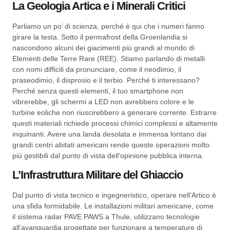
La Geologia Artica e i Minerali Critici
Parliamo un po’ di scienza, perché è qui che i numeri fanno
girare la testa. Sotto il permafrost della Groenlandia si
nascondono alcuni dei giacimenti più grandi al mondo di
Elementi delle Terre Rare (REE). Stiamo parlando di metalli
con nomi difficili da pronunciare, come il neodimio, il
praseodimio, il disprosio e il terbio. Perché ti interessano?
Perché senza questi elementi, il tuo smartphone non
vibrerebbe, gli schermi a LED non avrebbero colore e le
turbine eoliche non riuscirebbero a generare corrente. Estrarre
questi materiali richiede processi chimici complessi e altamente
inquinanti. Avere una landa desolata e immensa lontano dai
grandi centri abitati americani rende queste operazioni molto
più gestibili dal punto di vista dell’opinione pubblica interna.
L’Infrastruttura Militare del Ghiaccio
Dal punto di vista tecnico e ingegneristico, operare nell’Artico è
una sfida formidabile. Le installazioni militari americane, come
il sistema radar PAVE PAWS a Thule, utilizzano tecnologie
all’avanguardia progettate per funzionare a temperature di