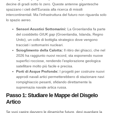
decine di gradi sotto lo zero. Queste antenne gigantesche
spazzano i cieli dell’Eurasia alla ricerca di missili
intercontinentali. Ma l’infrastruttura del futuro non riguarda solo
lo spazio aereo.
Sensori Acustici Sottomarini:
La Groenlandia fa parte
del cosiddetto
GIUK gap
(Groenlandia, Islanda, Regno
Unito), un collo di bottiglia strategico dove vengono
tracciati i sottomarini nucleari.
Scioglimento della Calotta:
Il ritiro dei ghiacci, che nel
2026 ha raggiunto nuovi record, sta esponendo nuove
superfici rocciose, rendendo l’esplorazione geologica
satellitare molto più facile e precisa.
Porti di Acque Profonde:
I progetti per costruire nuovi
approdi navali artici permetterebbero di stazionare navi
rompighiaccio pesanti, sfidando direttamente la
supremazia navale artica russa.
Passo 1: Studiare le Mappe del Disgelo
Artico
Se vuoi capire davvero le dinamiche future, devi guardare la