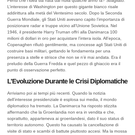
Pensi che l’idea sia nata dal nulla qualche anno fa? Sbagliato.
L’interesse di Washington per questo gigante bianco risale
addirittura alla metà del Ventesimo secolo. Dopo la Seconda
Guerra Mondiale, gli Stati Uniti avevano capito l’importanza di
posizionare radar e truppe vicino all’Unione Sovietica. Nel
1946, il presidente Harry Truman offrì alla Danimarca 100
milioni di dollari in oro per acquistare l’intera isola. All’epoca,
Copenaghen rifiutò gentilmente, ma concesse agli Stati Uniti di
costruire basi militari, gettando le fondamenta per una
presenza a stelle e strisce che non se n’è mai andata. Era il
preludio della Guerra Fredda e quel pezzo di ghiaccio era il
punto di osservazione perfetto.
L’Evoluzione Durante le Crisi Diplomatiche
Arriviamo poi ai tempi più recenti. Quando la notizia
dell’interesse presidenziale è esplosa sui media, il mondo
diplomatico ha tremato. La Danimarca ha risposto stizzita
affermando che la Groenlandia non era in vendita e che,
soprattutto, apparteneva ai groenlandesi, dato il suo status di
territorio autonomo. Questo ha causato la cancellazione di
visite di stato e scambi di battute piuttosto accesi. Ma la mossa