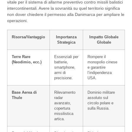
vitale per il sistema di allarme preventivo contro missili balistici
intercontinentali. Avere la sovranità su quel territorio significa
non dover chiedere il permesso alla Danimarca per ampliare le
operazioni.
Risorsa/Vantaggio
Importanza
Impatto Globale
Strategica
Globale
Terre Rare
Essenziali per
Rompere il
(Neodimio, ecc.)
batterie,
monopolio cinese
smartphone,
e garantire
armi di
l’indipendenza
precisione.
USA.
Base Aerea di
Rilevamento
Dominio militare
Thule
radar
assoluto sul
avanzato,
circolo polare e
copertura
sulla Russia.
missilistica
artica.