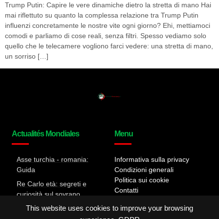
Trump Putin: Capire le vere dinamiche dietro la stretta di mano Hai
mai riflettuto su quanto la complessa relazione tra Trump Putin
influenzi concretamente le nostre vite ogni giorno? Ehi, mettiamoci
comodi e parliamo di cose reali, senza filtri. Spesso vediamo solo
quello che le telecamere vogliono farci vedere: una stretta di mano,
un sorriso […]
Actualités Mondiales
Menu
Asse turchia - romania:
Informativa sulla privacy
Guida
Condizioni generali
Politica sui cookie
Re Carlo età: segreti e
Contatti
curiosità sul sovrano
Tutta la verità sul Caso
This website uses cookies to improve your browsing
Almasri: Dettagli e