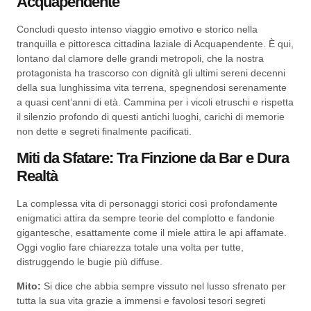
Acquapendente
Concludi questo intenso viaggio emotivo e storico nella
tranquilla e pittoresca cittadina laziale di Acquapendente. È qui,
lontano dal clamore delle grandi metropoli, che la nostra
protagonista ha trascorso con dignità gli ultimi sereni decenni
della sua lunghissima vita terrena, spegnendosi serenamente
a quasi cent’anni di età. Cammina per i vicoli etruschi e rispetta
il silenzio profondo di questi antichi luoghi, carichi di memorie
non dette e segreti finalmente pacificati.
Miti da Sfatare: Tra Finzione da Bar e Dura
Realtà
La complessa vita di personaggi storici così profondamente
enigmatici attira da sempre teorie del complotto e fandonie
gigantesche, esattamente come il miele attira le api affamate.
Oggi voglio fare chiarezza totale una volta per tutte,
distruggendo le bugie più diffuse.
Mito:
Si dice che abbia sempre vissuto nel lusso sfrenato per
tutta la sua vita grazie a immensi e favolosi tesori segreti