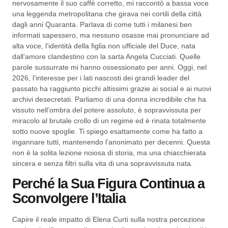
nervosamente il suo caffè corretto, mi raccontò a bassa voce
una leggenda metropolitana che girava nei cortili della città
dagli anni Quaranta. Parlava di come tutti i milanesi ben
informati sapessero, ma nessuno osasse mai pronunciare ad
alta voce, l’identità della figlia non ufficiale del Duce, nata
dall’amore clandestino con la sarta Angela Cucciati. Quelle
parole sussurrate mi hanno ossessionato per anni. Oggi, nel
2026, l’interesse per i lati nascosti dei grandi leader del
passato ha raggiunto picchi altissimi grazie ai social e ai nuovi
archivi desecretati. Parliamo di una donna incredibile che ha
vissuto nell’ombra del potere assoluto, è sopravvissuta per
miracolo al brutale crollo di un regime ed è rinata totalmente
sotto nuove spoglie. Ti spiego esattamente come ha fatto a
ingannare tutti, mantenendo l’anonimato per decenni. Questa
non è la solita lezione noiosa di storia, ma una chiacchierata
sincera e senza filtri sulla vita di una sopravvissuta nata.
Perché la Sua Figura Continua a
Sconvolgere l’Italia
Capire il reale impatto di Elena Curti sulla nostra percezione