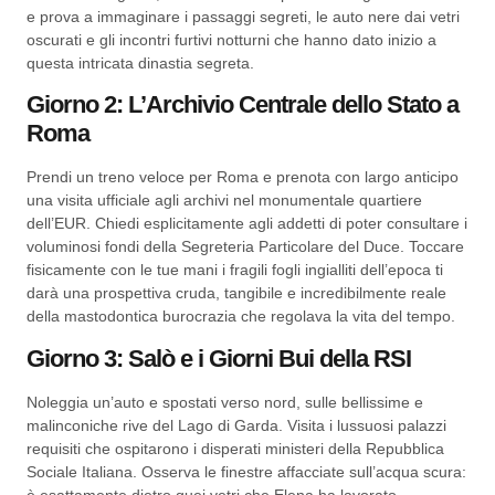
e prova a immaginare i passaggi segreti, le auto nere dai vetri
oscurati e gli incontri furtivi notturni che hanno dato inizio a
questa intricata dinastia segreta.
Giorno 2: L’Archivio Centrale dello Stato a
Roma
Prendi un treno veloce per Roma e prenota con largo anticipo
una visita ufficiale agli archivi nel monumentale quartiere
dell’EUR. Chiedi esplicitamente agli addetti di poter consultare i
voluminosi fondi della Segreteria Particolare del Duce. Toccare
fisicamente con le tue mani i fragili fogli ingialliti dell’epoca ti
darà una prospettiva cruda, tangibile e incredibilmente reale
della mastodontica burocrazia che regolava la vita del tempo.
Giorno 3: Salò e i Giorni Bui della RSI
Noleggia un’auto e spostati verso nord, sulle bellissime e
malinconiche rive del Lago di Garda. Visita i lussuosi palazzi
requisiti che ospitarono i disperati ministeri della Repubblica
Sociale Italiana. Osserva le finestre affacciate sull’acqua scura:
è esattamente dietro quei vetri che Elena ha lavorato