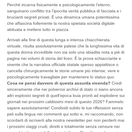
Perché incarna fisicamente e psicologicamente l’eterno,
sanguinario conflitto tra l’ipocrita verità pubblica di facciata e i
brucianti segreti privati. È una dinamica umana potentissima
che affascina follemente la nostra spietata società digitale
abituata a mettere tutto in piazza.
Arrivati alla fine di questa lunga e intensa chiacchierata
virtuale, risulta assolutamente palese che la lunghissima vita di
questa donna incredibile non sia solo una sbiadita nota a piè di
pagina nei volumi di storia del liceo. È la prova schiacciante e
vivente che la narrativa ufficiale statale spesso appiattisce o
cancella chirurgicamente le storie umane più intense, vere e
psicologicamente travagliate per mantenere lo status quo.
Cosa ne pensi davvero di questa assurda vicenda?
Credi
sinceramente che nei polverosi archivi di stato ci siano ancora
altri esplosivi segreti di quell’epoca buia pronti ad esplodere sui
giornali nei prossimi caldissimi mesi di questo 2026? Fammelo
sapere assolutamente! Condividi subito le tue riflessioni senza
peli sulla lingua nei commenti qui sotto e, mi raccomando, non
scordarti di iscriverti alla nostra newsletter per non perderti mai
i prossimi viaggi crudi, diretti e totalmente senza censure nei