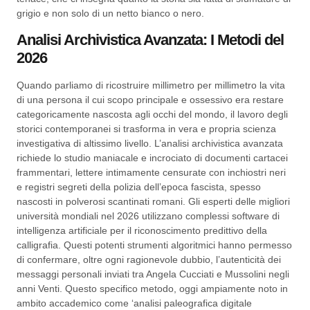
grigio e non solo di un netto bianco o nero.
Analisi Archivistica Avanzata: I Metodi del
2026
Quando parliamo di ricostruire millimetro per millimetro la vita
di una persona il cui scopo principale e ossessivo era restare
categoricamente nascosta agli occhi del mondo, il lavoro degli
storici contemporanei si trasforma in vera e propria scienza
investigativa di altissimo livello. L’analisi archivistica avanzata
richiede lo studio maniacale e incrociato di documenti cartacei
frammentari, lettere intimamente censurate con inchiostri neri
e registri segreti della polizia dell’epoca fascista, spesso
nascosti in polverosi scantinati romani. Gli esperti delle migliori
università mondiali nel 2026 utilizzano complessi software di
intelligenza artificiale per il riconoscimento predittivo della
calligrafia. Questi potenti strumenti algoritmici hanno permesso
di confermare, oltre ogni ragionevole dubbio, l’autenticità dei
messaggi personali inviati tra Angela Cucciati e Mussolini negli
anni Venti. Questo specifico metodo, oggi ampiamente noto in
ambito accademico come ‘analisi paleografica digitale