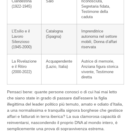
Clandestina
Salò
riconosciuta,
(1922-1945)
Segretaria fidata,
Testimone della
caduta
L’Esilio e il
Catalogna
Imprenditrice
Lavoro
(Spagna)
autonoma nel settore
Silenzioso
mobili, Donna d’affari
(1945-2000)
riservata
La Rivelazione
Acquapendente
Autrice di memorie,
e il Ritiro
(Lazio, Italia)
Anziana figura storica
(2000-2022)
vivente, Testimone
diretta
Pensaci bene: quante persone conosci o di cui hai mai letto
che siano state in grado di passare dall’essere la figlia
illegittima del leader politico più temuto, amato e odiato d’Italia,
a una normalissima e tranquilla signora borghese che gestisce
affari e fatturati in terra iberica? La sua clamorosa capacità di
reinventarsi, nascondendo il proprio DNA al mondo intero, è
semplicemente una prova di sopravvivenza estrema.