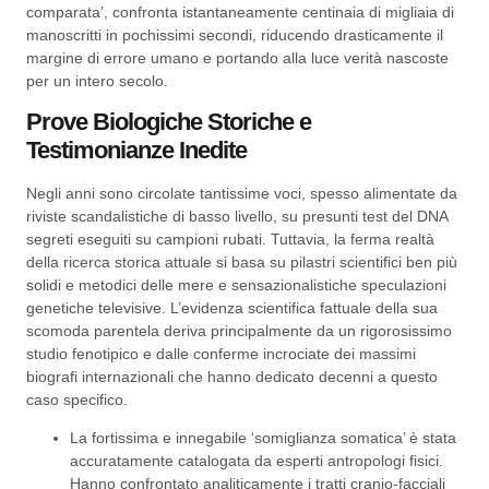
comparata’, confronta istantaneamente centinaia di migliaia di
manoscritti in pochissimi secondi, riducendo drasticamente il
margine di errore umano e portando alla luce verità nascoste
per un intero secolo.
Prove Biologiche Storiche e
Testimonianze Inedite
Negli anni sono circolate tantissime voci, spesso alimentate da
riviste scandalistiche di basso livello, su presunti test del DNA
segreti eseguiti su campioni rubati. Tuttavia, la ferma realtà
della ricerca storica attuale si basa su pilastri scientifici ben più
solidi e metodici delle mere e sensazionalistiche speculazioni
genetiche televisive. L’evidenza scientifica fattuale della sua
scomoda parentela deriva principalmente da un rigorosissimo
studio fenotipico e dalle conferme incrociate dei massimi
biografi internazionali che hanno dedicato decenni a questo
caso specifico.
La fortissima e innegabile ‘somiglianza somatica’ è stata
accuratamente catalogata da esperti antropologi fisici.
Hanno confrontato analiticamente i tratti cranio-facciali