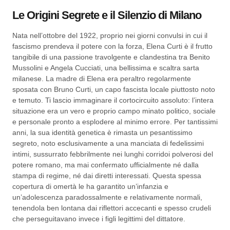
Le Origini Segrete e il Silenzio di Milano
Nata nell’ottobre del 1922, proprio nei giorni convulsi in cui il
fascismo prendeva il potere con la forza, Elena Curti è il frutto
tangibile di una passione travolgente e clandestina tra Benito
Mussolini e Angela Cucciati, una bellissima e scaltra sarta
milanese. La madre di Elena era peraltro regolarmente
sposata con Bruno Curti, un capo fascista locale piuttosto noto
e temuto. Ti lascio immaginare il cortocircuito assoluto: l’intera
situazione era un vero e proprio campo minato politico, sociale
e personale pronto a esplodere al minimo errore. Per tantissimi
anni, la sua identità genetica è rimasta un pesantissimo
segreto, noto esclusivamente a una manciata di fedelissimi
intimi, sussurrato febbrilmente nei lunghi corridoi polverosi del
potere romano, ma mai confermato ufficialmente né dalla
stampa di regime, né dai diretti interessati. Questa spessa
copertura di omertà le ha garantito un’infanzia e
un’adolescenza paradossalmente e relativamente normali,
tenendola ben lontana dai riflettori accecanti e spesso crudeli
che perseguitavano invece i figli legittimi del dittatore.