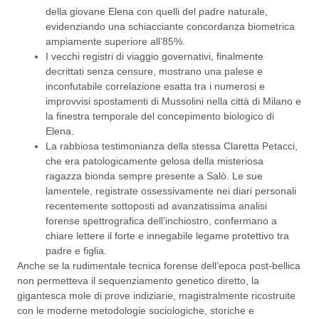
della giovane Elena con quelli del padre naturale,
evidenziando una schiacciante concordanza biometrica
ampiamente superiore all’85%.
I vecchi registri di viaggio governativi, finalmente
decrittati senza censure, mostrano una palese e
inconfutabile correlazione esatta tra i numerosi e
improvvisi spostamenti di Mussolini nella città di Milano e
la finestra temporale del concepimento biologico di
Elena.
La rabbiosa testimonianza della stessa Claretta Petacci,
che era patologicamente gelosa della misteriosa
ragazza bionda sempre presente a Salò. Le sue
lamentele, registrate ossessivamente nei diari personali
recentemente sottoposti ad avanzatissima analisi
forense spettrografica dell’inchiostro, confermano a
chiare lettere il forte e innegabile legame protettivo tra
padre e figlia.
Anche se la rudimentale tecnica forense dell’epoca post-bellica
non permetteva il sequenziamento genetico diretto, la
gigantesca mole di prove indiziarie, magistralmente ricostruite
con le moderne metodologie sociologiche, storiche e