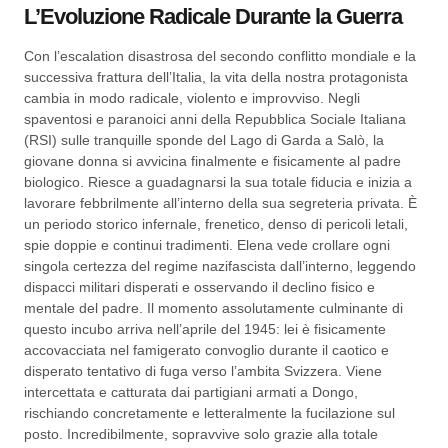
L’Evoluzione Radicale Durante la Guerra
Con l’escalation disastrosa del secondo conflitto mondiale e la
successiva frattura dell’Italia, la vita della nostra protagonista
cambia in modo radicale, violento e improvviso. Negli
spaventosi e paranoici anni della Repubblica Sociale Italiana
(RSI) sulle tranquille sponde del Lago di Garda a Salò, la
giovane donna si avvicina finalmente e fisicamente al padre
biologico. Riesce a guadagnarsi la sua totale fiducia e inizia a
lavorare febbrilmente all’interno della sua segreteria privata. È
un periodo storico infernale, frenetico, denso di pericoli letali,
spie doppie e continui tradimenti. Elena vede crollare ogni
singola certezza del regime nazifascista dall’interno, leggendo
dispacci militari disperati e osservando il declino fisico e
mentale del padre. Il momento assolutamente culminante di
questo incubo arriva nell’aprile del 1945: lei è fisicamente
accovacciata nel famigerato convoglio durante il caotico e
disperato tentativo di fuga verso l’ambita Svizzera. Viene
intercettata e catturata dai partigiani armati a Dongo,
rischiando concretamente e letteralmente la fucilazione sul
posto. Incredibilmente, sopravvive solo grazie alla totale