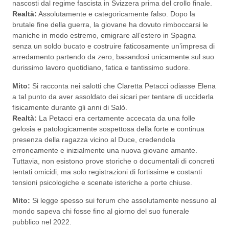
nascosti dal regime fascista in Svizzera prima del crollo finale.
Realtà:
Assolutamente e categoricamente falso. Dopo la
brutale fine della guerra, la giovane ha dovuto rimboccarsi le
maniche in modo estremo, emigrare all’estero in Spagna
senza un soldo bucato e costruire faticosamente un’impresa di
arredamento partendo da zero, basandosi unicamente sul suo
durissimo lavoro quotidiano, fatica e tantissimo sudore.
Mito:
Si racconta nei salotti che Claretta Petacci odiasse Elena
a tal punto da aver assoldato dei sicari per tentare di ucciderla
fisicamente durante gli anni di Salò.
Realtà:
La Petacci era certamente accecata da una folle
gelosia e patologicamente sospettosa della forte e continua
presenza della ragazza vicino al Duce, credendola
erroneamente e inizialmente una nuova giovane amante.
Tuttavia, non esistono prove storiche o documentali di concreti
tentati omicidi, ma solo registrazioni di fortissime e costanti
tensioni psicologiche e scenate isteriche a porte chiuse.
Mito:
Si legge spesso sui forum che assolutamente nessuno al
mondo sapeva chi fosse fino al giorno del suo funerale
pubblico nel 2022.