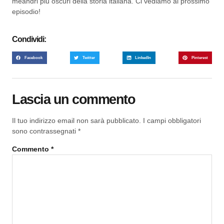
meandri più oscuri della storia italiana. Ci vediamo al prossimo
episodio!
Condividi:
Facebook
Twitter
LinkedIn
Pinterest
Lascia un commento
Il tuo indirizzo email non sarà pubblicato.
I campi obbligatori
sono contrassegnati
*
Commento
*