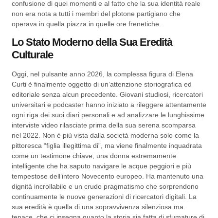
confusione di quei momenti e al fatto che la sua identità reale
non era nota a tutti i membri del plotone partigiano che
operava in quella piazza in quelle ore frenetiche.
Lo Stato Moderno della Sua Eredità
Culturale
Oggi, nel pulsante anno 2026, la complessa figura di Elena
Curti è finalmente oggetto di un’attenzione storiografica ed
editoriale senza alcun precedente. Giovani studiosi, ricercatori
universitari e podcaster hanno iniziato a rileggere attentamente
ogni riga dei suoi diari personali e ad analizzare le lunghissime
interviste video rilasciate prima della sua serena scomparsa
nel 2022. Non è più vista dalla società moderna solo come la
pittoresca “figlia illegittima di”, ma viene finalmente inquadrata
come un testimone chiave, una donna estremamente
intelligente che ha saputo navigare le acque peggiori e più
tempestose dell’intero Novecento europeo. Ha mantenuto una
dignità incrollabile e un crudo pragmatismo che sorprendono
continuamente le nuove generazioni di ricercatori digitali. La
sua eredità è quella di una sopravvivenza silenziosa ma
tenace, che ci insegna quanto la storia sia fatta di sfumature di