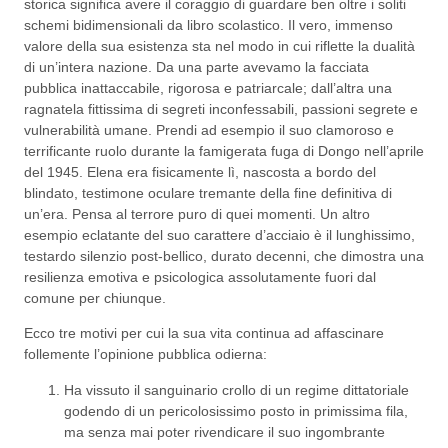
storica significa avere il coraggio di guardare ben oltre i soliti
schemi bidimensionali da libro scolastico. Il vero, immenso
valore della sua esistenza sta nel modo in cui riflette la dualità
di un’intera nazione. Da una parte avevamo la facciata
pubblica inattaccabile, rigorosa e patriarcale; dall’altra una
ragnatela fittissima di segreti inconfessabili, passioni segrete e
vulnerabilità umane. Prendi ad esempio il suo clamoroso e
terrificante ruolo durante la famigerata fuga di Dongo nell’aprile
del 1945. Elena era fisicamente lì, nascosta a bordo del
blindato, testimone oculare tremante della fine definitiva di
un’era. Pensa al terrore puro di quei momenti. Un altro
esempio eclatante del suo carattere d’acciaio è il lunghissimo,
testardo silenzio post-bellico, durato decenni, che dimostra una
resilienza emotiva e psicologica assolutamente fuori dal
comune per chiunque.
Ecco tre motivi per cui la sua vita continua ad affascinare
follemente l’opinione pubblica odierna:
Ha vissuto il sanguinario crollo di un regime dittatoriale
godendo di un pericolosissimo posto in primissima fila,
ma senza mai poter rivendicare il suo ingombrante