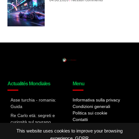
04.08.2026
Nessun commento
Actualités Mondiales
Menu
Asse turchia - romania:
Informativa sulla privacy
Guida
Condizioni generali
Politica sui cookie
Re Carlo età: segreti e
Contatti
curiosità sul sovrano
This website uses cookies to improve your browsing
Tutta la verità sul Caso
Almasri: Dettagli e
experience.
GDPR