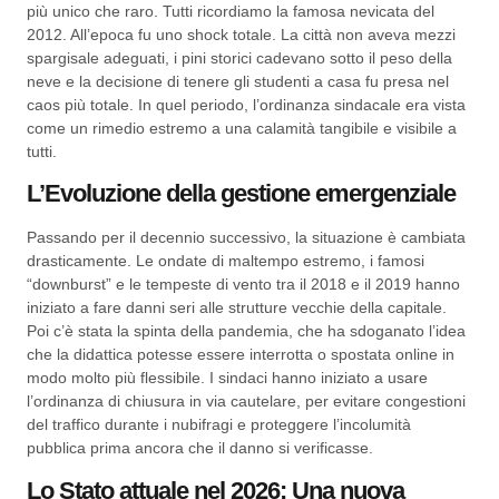
più unico che raro. Tutti ricordiamo la famosa nevicata del
2012. All’epoca fu uno shock totale. La città non aveva mezzi
spargisale adeguati, i pini storici cadevano sotto il peso della
neve e la decisione di tenere gli studenti a casa fu presa nel
caos più totale. In quel periodo, l’ordinanza sindacale era vista
come un rimedio estremo a una calamità tangibile e visibile a
tutti.
L’Evoluzione della gestione emergenziale
Passando per il decennio successivo, la situazione è cambiata
drasticamente. Le ondate di maltempo estremo, i famosi
“downburst” e le tempeste di vento tra il 2018 e il 2019 hanno
iniziato a fare danni seri alle strutture vecchie della capitale.
Poi c’è stata la spinta della pandemia, che ha sdoganato l’idea
che la didattica potesse essere interrotta o spostata online in
modo molto più flessibile. I sindaci hanno iniziato a usare
l’ordinanza di chiusura in via cautelare, per evitare congestioni
del traffico durante i nubifragi e proteggere l’incolumità
pubblica prima ancora che il danno si verificasse.
Lo Stato attuale nel 2026: Una nuova