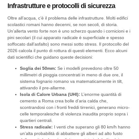
Infrastrutture e protocolli di sicurezza
Oltre all’acqua, c’è il problema delle infrastrutture. Molti edifici
scolastici romani hanno decenni, se non secoli, di storia.
Un’allerta vento forte non è uno scherzo quando i cornicioni e i
pini secolari (il cui apparato radicale è superficiale e spesso
soffocato dall’asfalto) sono messi sotto stress. Il protocollo del
2026 calcola il punto di rottura di questi elementi. Ecco alcuni
dati scientifici che guidano queste decisioni:
Soglia dei 50mm:
Se i modelli prevedono oltre 50
millimetri di pioggia concentrati in meno di due ore, il
sistema fognario romano va matematicamente in tilt,
attivando il pre-allarme.
Isola di Calore Urbana (UHI):
L’enorme quantità di
cemento a Roma crea bolle d’aria calda che,
scontrandosi con i fronti freddi tirrenici, generano micro-
celle temporalesche di violenza inaudita proprio sopra i
quartieri centrali.
Stress radicale:
I venti che superano gli 80 km/h hanno
un’alta probabilità di abbattere gli alberi ad alto fusto