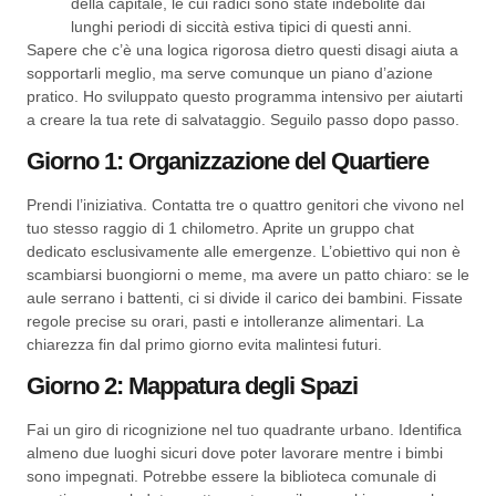
della capitale, le cui radici sono state indebolite dai
lunghi periodi di siccità estiva tipici di questi anni.
Sapere che c’è una logica rigorosa dietro questi disagi aiuta a
sopportarli meglio, ma serve comunque un piano d’azione
pratico. Ho sviluppato questo programma intensivo per aiutarti
a creare la tua rete di salvataggio. Seguilo passo dopo passo.
Giorno 1: Organizzazione del Quartiere
Prendi l’iniziativa. Contatta tre o quattro genitori che vivono nel
tuo stesso raggio di 1 chilometro. Aprite un gruppo chat
dedicato esclusivamente alle emergenze. L’obiettivo qui non è
scambiarsi buongiorni o meme, ma avere un patto chiaro: se le
aule serrano i battenti, ci si divide il carico dei bambini. Fissate
regole precise su orari, pasti e intolleranze alimentari. La
chiarezza fin dal primo giorno evita malintesi futuri.
Giorno 2: Mappatura degli Spazi
Fai un giro di ricognizione nel tuo quadrante urbano. Identifica
almeno due luoghi sicuri dove poter lavorare mentre i bimbi
sono impegnati. Potrebbe essere la biblioteca comunale di