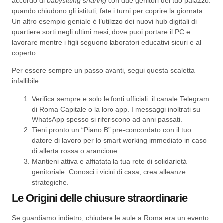
accordo di
babysitting sharing
con due genitori del tuo palazzo:
quando chiudono gli istituti, fate i turni per coprire la giornata.
Un altro esempio geniale è l’utilizzo dei nuovi hub digitali di
quartiere sorti negli ultimi mesi, dove puoi portare il PC e
lavorare mentre i figli seguono laboratori educativi sicuri e al
coperto.
Per essere sempre un passo avanti, segui questa scaletta
infallibile:
Verifica sempre e solo le fonti ufficiali: il canale Telegram
di Roma Capitale o la loro app. I messaggi inoltrati su
WhatsApp spesso si riferiscono ad anni passati.
Tieni pronto un “Piano B” pre-concordato con il tuo
datore di lavoro per lo smart working immediato in caso
di allerta rossa o arancione.
Mantieni attiva e affiatata la tua rete di solidarietà
genitoriale. Conosci i vicini di casa, crea alleanze
strategiche.
Le Origini delle chiusure straordinarie
Se guardiamo indietro, chiudere le aule a Roma era un evento