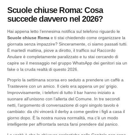
Scuole chiuse Roma: Cosa
succede davvero nel 2026?
Hai appena letto l’ennesima notifica sul telefono riguardo le
Scuole chiuse Roma
e ti stai chiedendo come organizzare la
giornata senza impazzire? Sinceramente, ci siamo passati tutti.
È martedì mattina, piove a dirotto, il traffico sul Raccordo
Anulare è completamente paralizzato e tu stai cercando di
capire se il messaggio nel gruppo WhatsApp dei genitori sia un
fake o la cruda realtà di questo 2026.
Proprio la settimana scorsa ero seduto a prendere un caffè a
Trastevere con un amico. Il cielo era appena un po’ grigio.
Improvvisamente, i telefoni di tutto il bar hanno iniziato a
suonare all’unisono con l’allerta del Comune. In tre secondi
netti, l’argomento di conversazione di ogni singolo tavolo è
cambiato: da chi vincerà il derby a come gestire i figli a casa il
giorno dopo. È la nostra nuova normalità, ma c’è un modo
intelligente per affrontarla senza farsi prendere dal panico.
La verità è che le chiusure scolastiche nella Capitale non sono