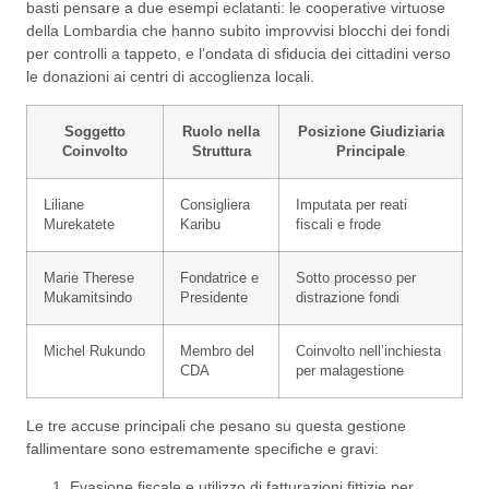
basti pensare a due esempi eclatanti: le cooperative virtuose
della Lombardia che hanno subito improvvisi blocchi dei fondi
per controlli a tappeto, e l’ondata di sfiducia dei cittadini verso
le donazioni ai centri di accoglienza locali.
Soggetto
Ruolo nella
Posizione Giudiziaria
Coinvolto
Struttura
Principale
Liliane
Consigliera
Imputata per reati
Murekatete
Karibu
fiscali e frode
Marie Therese
Fondatrice e
Sotto processo per
Mukamitsindo
Presidente
distrazione fondi
Michel Rukundo
Membro del
Coinvolto nell’inchiesta
CDA
per malagestione
Le tre accuse principali che pesano su questa gestione
fallimentare sono estremamente specifiche e gravi:
Evasione fiscale e utilizzo di fatturazioni fittizie per