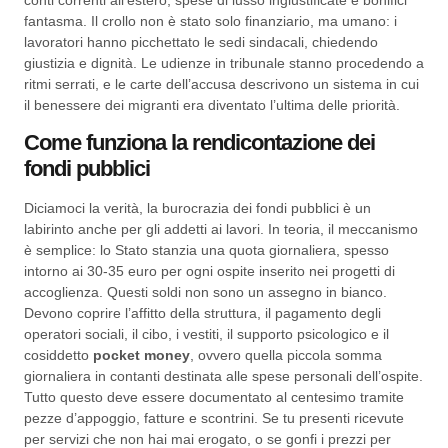
fantasma. Il crollo non è stato solo finanziario, ma umano: i
lavoratori hanno picchettato le sedi sindacali, chiedendo
giustizia e dignità. Le udienze in tribunale stanno procedendo a
ritmi serrati, e le carte dell’accusa descrivono un sistema in cui
il benessere dei migranti era diventato l’ultima delle priorità.
Come funziona la rendicontazione dei
fondi pubblici
Diciamoci la verità, la burocrazia dei fondi pubblici è un
labirinto anche per gli addetti ai lavori. In teoria, il meccanismo
è semplice: lo Stato stanzia una quota giornaliera, spesso
intorno ai 30-35 euro per ogni ospite inserito nei progetti di
accoglienza. Questi soldi non sono un assegno in bianco.
Devono coprire l’affitto della struttura, il pagamento degli
operatori sociali, il cibo, i vestiti, il supporto psicologico e il
cosiddetto
pocket money
, ovvero quella piccola somma
giornaliera in contanti destinata alle spese personali dell’ospite.
Tutto questo deve essere documentato al centesimo tramite
pezze d’appoggio, fatture e scontrini. Se tu presenti ricevute
per servizi che non hai mai erogato, o se gonfi i prezzi per