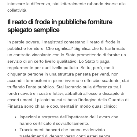
intascare la differenza, stai letteralmente rubando risorse alla
collettività.
Il reato di frode in pubbliche forniture
spiegato semplice
In parole povere, i magistrati contestano il reato di frode in
pubbliche forniture. Che significa? Significa che tu hai firmato
un contratto vincolante con lo Stato promettendo di fornire un
servizio di un certo livello qualitativo. Lo Stato ti paga
regolarmente per quel livello pattuito. Se tu, però, metti
cinquanta persone in una struttura pensata per venti, non
accendi i termosifoni in pieno inverno e offri cibo scadente, stai
truffando l’ente pubblico. Stai lucrando sulla differenza tra i
fondi ricevuti e i costi effettivi, abbattuti all’osso a discapito di
esseri umani. I pilastri su cui si basa l’indagine della Guardia di
Finanza sono chiari e documentati in modo quasi clinico:
Ispezioni a sorpresa dell’Ispettorato del Lavoro che
hanno certificato il sovraffollamento.
Tracciamenti bancari che hanno evidenziato
trasferimenti di denaro verso conti esteri senza