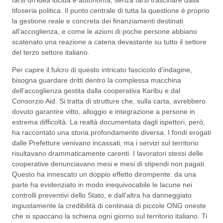
farsi un’idea lucida e autonoma, senza farsi trascinare dalla
tifoseria politica. Il punto centrale di tutta la questione è proprio
la gestione reale e concreta dei finanziamenti destinati
all’accoglienza, e come le azioni di poche persone abbiano
scatenato una reazione a catena devastante su tutto il settore
del terzo settore italiano.
Per capire il fulcro di questo intricato fascicolo d’indagine,
bisogna guardare dritti dentro la complessa macchina
dell’accoglienza gestita dalla cooperativa Karibu e dal
Consorzio Aid. Si tratta di strutture che, sulla carta, avrebbero
dovuto garantire vitto, alloggio e integrazione a persone in
estrema difficoltà. La realtà documentata dagli ispettori, però,
ha raccontato una storia profondamente diversa. I fondi erogati
dalle Prefetture venivano incassati, ma i servizi sul territorio
risultavano drammaticamente carenti. I lavoratori stessi delle
cooperative denunciavano mesi e mesi di stipendi non pagati.
Questo ha innescato un doppio effetto dirompente: da una
parte ha evidenziato in modo inequivocabile le lacune nei
controlli preventivi dello Stato, e dall’altra ha danneggiato
ingiustamente la credibilità di centinaia di piccole ONG oneste
che si spaccano la schiena ogni giorno sul territorio italiano. Ti