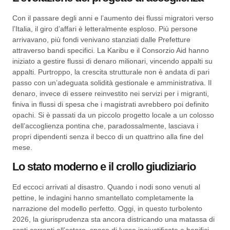
Con il passare degli anni e l’aumento dei flussi migratori verso
l’Italia, il giro d’affari è letteralmente esploso. Più persone
arrivavano, più fondi venivano stanziati dalle Prefetture
attraverso bandi specifici. La Karibu e il Consorzio Aid hanno
iniziato a gestire flussi di denaro milionari, vincendo appalti su
appalti. Purtroppo, la crescita strutturale non è andata di pari
passo con un’adeguata solidità gestionale e amministrativa. Il
denaro, invece di essere reinvestito nei servizi per i migranti,
finiva in flussi di spesa che i magistrati avrebbero poi definito
opachi. Si è passati da un piccolo progetto locale a un colosso
dell’accoglienza pontina che, paradossalmente, lasciava i
propri dipendenti senza il becco di un quattrino alla fine del
mese.
Lo stato moderno e il crollo giudiziario
Ed eccoci arrivati al disastro. Quando i nodi sono venuti al
pettine, le indagini hanno smantellato completamente la
narrazione del modello perfetto. Oggi, in questo turbolento
2026, la giurisprudenza sta ancora districando una matassa di
conti correnti all’estero, spese di lusso ingiustificate e bonifici