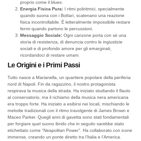
proprio come il blues.
Energia Fisica Pura:
I ritmi poliritmici, specialmente
quando suona con i Bottari, scatenano una reazione
fisica incontrollabile. È letteralmente impossibile restare
fermi quando partono le percussioni.
Messaggio Sociale:
Ogni canzone porta con sé una
storia di resistenza, di denuncia contro le ingiustizie
sociali e di profondo amore per gli emarginati,
ricordandoci di restare umani.
Le Origini e i Primi Passi
Tutto nasce a Marianella, un quartiere popolare della periferia
nord di Napoli. Fin da ragazzino, il nostro protagonista
respirava la musica della strada. Ha iniziato studiando il flauto
al conservatorio, ma il richiamo della musica nera americana
era troppo forte. Ha iniziato a esibirsi nei locali, mischiando le
melodie tradizionali con il ritmo travolgente di James Brown e
Maceo Parker. Quegli anni di gavetta sono stati fondamentali
per forgiare quel suono ibrido che in seguito sarebbe stato
etichettato come “Neapolitan Power”. Ha collaborato con icone
immense, creando un ponte diretto tra l’Italia e l’America.