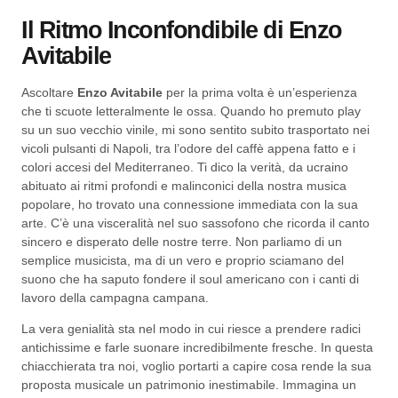
Il Ritmo Inconfondibile di Enzo
Avitabile
Ascoltare
Enzo Avitabile
per la prima volta è un’esperienza
che ti scuote letteralmente le ossa. Quando ho premuto play
su un suo vecchio vinile, mi sono sentito subito trasportato nei
vicoli pulsanti di Napoli, tra l’odore del caffè appena fatto e i
colori accesi del Mediterraneo. Ti dico la verità, da ucraino
abituato ai ritmi profondi e malinconici della nostra musica
popolare, ho trovato una connessione immediata con la sua
arte. C’è una visceralità nel suo sassofono che ricorda il canto
sincero e disperato delle nostre terre. Non parliamo di un
semplice musicista, ma di un vero e proprio sciamano del
suono che ha saputo fondere il soul americano con i canti di
lavoro della campagna campana.
La vera genialità sta nel modo in cui riesce a prendere radici
antichissime e farle suonare incredibilmente fresche. In questa
chiacchierata tra noi, voglio portarti a capire cosa rende la sua
proposta musicale un patrimonio inestimabile. Immagina un