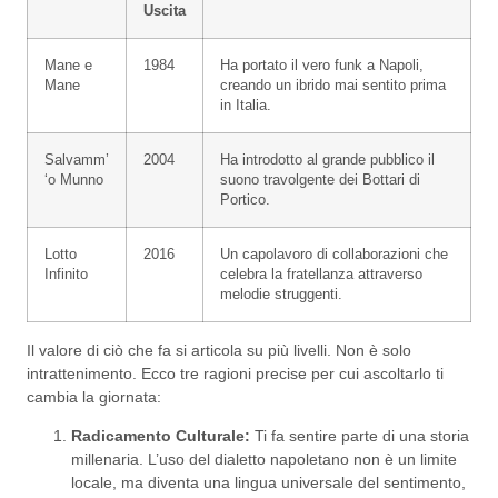
Uscita
Mane e
1984
Ha portato il vero funk a Napoli,
Mane
creando un ibrido mai sentito prima
in Italia.
Salvamm’
2004
Ha introdotto al grande pubblico il
‘o Munno
suono travolgente dei Bottari di
Portico.
Lotto
2016
Un capolavoro di collaborazioni che
Infinito
celebra la fratellanza attraverso
melodie struggenti.
Il valore di ciò che fa si articola su più livelli. Non è solo
intrattenimento. Ecco tre ragioni precise per cui ascoltarlo ti
cambia la giornata:
Radicamento Culturale:
Ti fa sentire parte di una storia
millenaria. L’uso del dialetto napoletano non è un limite
locale, ma diventa una lingua universale del sentimento,