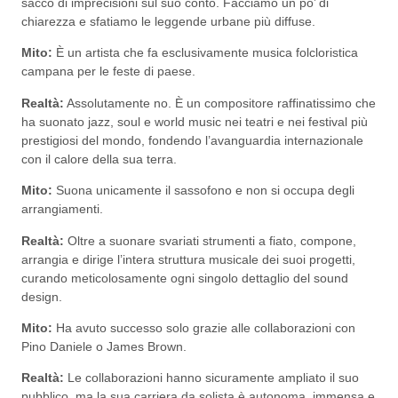
sacco di imprecisioni sul suo conto. Facciamo un po’ di
chiarezza e sfatiamo le leggende urbane più diffuse.
Mito:
È un artista che fa esclusivamente musica folcloristica
campana per le feste di paese.
Realtà:
Assolutamente no. È un compositore raffinatissimo che
ha suonato jazz, soul e world music nei teatri e nei festival più
prestigiosi del mondo, fondendo l’avanguardia internazionale
con il calore della sua terra.
Mito:
Suona unicamente il sassofono e non si occupa degli
arrangiamenti.
Realtà:
Oltre a suonare svariati strumenti a fiato, compone,
arrangia e dirige l’intera struttura musicale dei suoi progetti,
curando meticolosamente ogni singolo dettaglio del sound
design.
Mito:
Ha avuto successo solo grazie alle collaborazioni con
Pino Daniele o James Brown.
Realtà:
Le collaborazioni hanno sicuramente ampliato il suo
pubblico, ma la sua carriera da solista è autonoma, immensa e